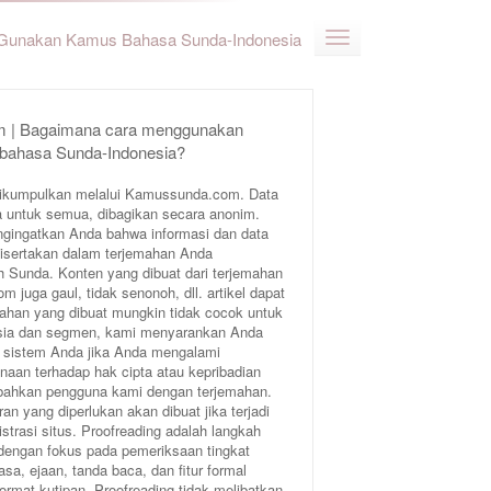
Gunakan Kamus Bahasa Sunda-Indonesia
 | Bagaimana cara menggunakan
 bahasa Sunda-Indonesia?
ikumpulkan melalui Kamussunda.com. Data
 untuk semua, dibagikan secara anonim.
ngingatkan Anda bahwa informasi dan data
 disertakan dalam terjemahan Anda
Sunda. Konten yang dibuat dari terjemahan
juga gaul, tidak senonoh, dll. artikel dapat
ahan yang dibuat mungkin tidak cocok untuk
 usia dan segmen, kami menyarankan Anda
 sistem Anda jika Anda mengalami
aan terhadap hak cipta atau kepribadian
bahkan pengguna kami dengan terjemahan.
an yang diperlukan akan dibuat jika terjadi
trasi situs. Proofreading adalah langkah
 dengan fokus pada pemeriksaan tingkat
sa, ejaan, tanda baca, dan fitur formal
format kutipan. Proofreading tidak melibatkan