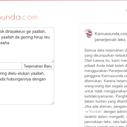
k dirayakeun ge yaallah,
Kamussunda.com
yaallah da gening hirup teu
penerjemah teks
asaha
Semua data terjemahan d
yang dikumpulkan terbuka
Oleh karena itu, kami me
pribadi Anda tidak boleh
menggunakan Penerjemah 
ing dielu-elukan yaallah,
pengguna Kamussunda.com 
ak ada hubungannya dengan
ditemukan. Karena terjem
orang-orang dari segala
untuk tidak menggunakan
ketidaknyamanan. Penghin
dalam konten yang ditam
Jika ada elemen, pengatur
→
"Kontak"
dengan adminis
terakhir dalam mengedit,
permukaan teks: tata baha
lainnya seperti gaya dan 