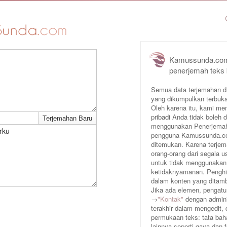
Kamussunda.com
penerjemah teks
Semua data terjemahan d
yang dikumpulkan terbuka
Oleh karena itu, kami me
pribadi Anda tidak boleh
menggunakan Penerjemah 
rku
pengguna Kamussunda.com 
ditemukan. Karena terjem
orang-orang dari segala
untuk tidak menggunakan
ketidaknyamanan. Penghin
dalam konten yang ditam
Jika ada elemen, pengatur
→
"Kontak"
dengan adminis
terakhir dalam mengedit,
permukaan teks: tata baha
lainnya seperti gaya dan 