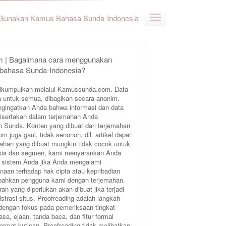
Gunakan Kamus Bahasa Sunda-Indonesia
 | Bagaimana cara menggunakan
 bahasa Sunda-Indonesia?
ikumpulkan melalui Kamussunda.com. Data
 untuk semua, dibagikan secara anonim.
ngingatkan Anda bahwa informasi dan data
 disertakan dalam terjemahan Anda
Sunda. Konten yang dibuat dari terjemahan
juga gaul, tidak senonoh, dll. artikel dapat
ahan yang dibuat mungkin tidak cocok untuk
 usia dan segmen, kami menyarankan Anda
 sistem Anda jika Anda mengalami
aan terhadap hak cipta atau kepribadian
bahkan pengguna kami dengan terjemahan.
an yang diperlukan akan dibuat jika terjadi
trasi situs. Proofreading adalah langkah
 dengan fokus pada pemeriksaan tingkat
sa, ejaan, tanda baca, dan fitur formal
format kutipan. Proofreading tidak melibatkan