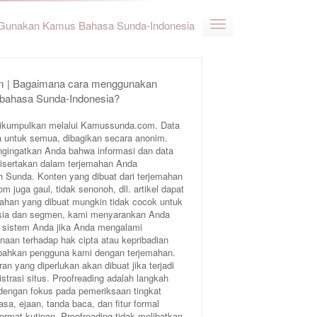
Gunakan Kamus Bahasa Sunda-Indonesia
 | Bagaimana cara menggunakan
 bahasa Sunda-Indonesia?
ikumpulkan melalui Kamussunda.com. Data
 untuk semua, dibagikan secara anonim.
ngingatkan Anda bahwa informasi dan data
 disertakan dalam terjemahan Anda
Sunda. Konten yang dibuat dari terjemahan
juga gaul, tidak senonoh, dll. artikel dapat
ahan yang dibuat mungkin tidak cocok untuk
 usia dan segmen, kami menyarankan Anda
 sistem Anda jika Anda mengalami
aan terhadap hak cipta atau kepribadian
bahkan pengguna kami dengan terjemahan.
an yang diperlukan akan dibuat jika terjadi
trasi situs. Proofreading adalah langkah
 dengan fokus pada pemeriksaan tingkat
sa, ejaan, tanda baca, dan fitur formal
format kutipan. Proofreading tidak melibatkan