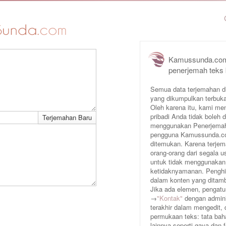
Kamussunda.com
penerjemah teks
Semua data terjemahan d
yang dikumpulkan terbuka
Oleh karena itu, kami me
pribadi Anda tidak boleh
menggunakan Penerjemah 
pengguna Kamussunda.com 
ditemukan. Karena terjem
orang-orang dari segala
untuk tidak menggunakan
ketidaknyamanan. Penghin
dalam konten yang ditam
Jika ada elemen, pengatur
→
"Kontak"
dengan adminis
terakhir dalam mengedit,
permukaan teks: tata baha
lainnya seperti gaya dan 