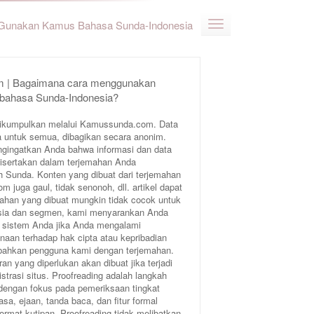
Gunakan Kamus Bahasa Sunda-Indonesia
 | Bagaimana cara menggunakan
 bahasa Sunda-Indonesia?
ikumpulkan melalui Kamussunda.com. Data
 untuk semua, dibagikan secara anonim.
ngingatkan Anda bahwa informasi dan data
 disertakan dalam terjemahan Anda
Sunda. Konten yang dibuat dari terjemahan
juga gaul, tidak senonoh, dll. artikel dapat
ahan yang dibuat mungkin tidak cocok untuk
 usia dan segmen, kami menyarankan Anda
 sistem Anda jika Anda mengalami
aan terhadap hak cipta atau kepribadian
bahkan pengguna kami dengan terjemahan.
an yang diperlukan akan dibuat jika terjadi
trasi situs. Proofreading adalah langkah
 dengan fokus pada pemeriksaan tingkat
sa, ejaan, tanda baca, dan fitur formal
format kutipan. Proofreading tidak melibatkan