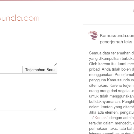
Kamussunda.com
penerjemah teks
Semua data terjemahan d
yang dikumpulkan terbuka
Oleh karena itu, kami me
pribadi Anda tidak boleh
menggunakan Penerjemah 
pengguna Kamussunda.com 
ditemukan. Karena terjem
orang-orang dari segala
untuk tidak menggunakan
ketidaknyamanan. Penghin
dalam konten yang ditam
Jika ada elemen, pengatur
→
"Kontak"
dengan adminis
terakhir dalam mengedit,
permukaan teks: tata baha
lainnya seperti gaya dan 